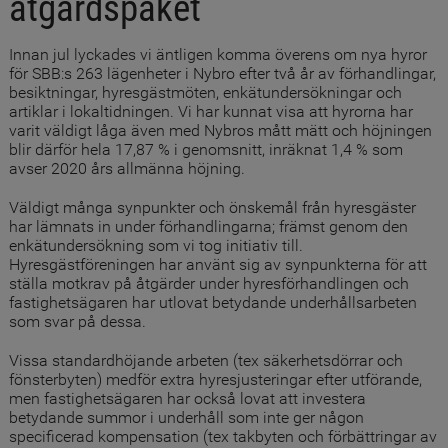
åtgärdspaket
Innan jul lyckades vi äntligen komma överens om nya hyror
för SBB:s 263 lägenheter i Nybro efter två år av förhandlingar,
besiktningar, hyresgästmöten, enkätundersökningar och
artiklar i lokaltidningen. Vi har kunnat visa att hyrorna har
varit väldigt låga även med Nybros mått mätt och höjningen
blir därför hela 17,87 % i genomsnitt, inräknat 1,4 % som
avser 2020 års allmänna höjning.
Väldigt många synpunkter och önskemål från hyresgäster
har lämnats in under förhandlingarna; främst genom den
enkätundersökning som vi tog initiativ till.
Hyresgästföreningen har använt sig av synpunkterna för att
ställa motkrav på åtgärder under hyresförhandlingen och
fastighetsägaren har utlovat betydande underhållsarbeten
som svar på dessa.
Vissa standardhöjande arbeten (tex säkerhetsdörrar och
fönsterbyten) medför extra hyresjusteringar efter utförande,
men fastighetsägaren har också lovat att investera
betydande summor i underhåll som inte ger någon
specificerad kompensation (tex takbyten och förbättringar av