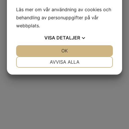
Läs mer om vår användning av cookies och
behandling av personuppgifter på vår
webbplats.
VISA
DETALJER
JA
NEJ
OK
JA
NEJ
NÖDVÄNDIG
INSTÄLLNINGAR
AVVISA ALLA
JA
NEJ
JA
NEJ
MARKNADSFÖRING
STATISTIK