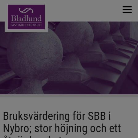
Välkommen
Om bolaget
Nyanställning
Produkter & Tjänster
Referenser
Nyheter
Kontakta oss
Bruksvärdering för SBB i
Nybro; stor höjning och ett