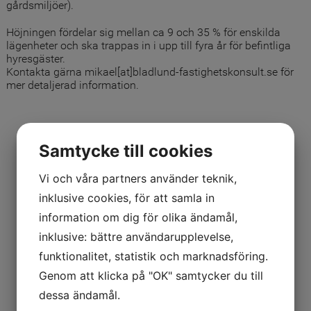
gårdsmiljöer).
Höjningen fördelar sig mellan ca 9 och 35 % för enskilda
lägenheter och ska trappas in i upp till fyra år för befintliga
hyresgäster.
Kontakta gärna mikael[at]bladlund-fastighetskonsult.se för
mer detaljerad information.
Samtycke till cookies
Vi och våra partners använder teknik,
inklusive cookies, för att samla in
information om dig för olika ändamål,
inklusive: bättre användarupplevelse,
funktionalitet, statistik och marknadsföring.
Genom att klicka på "OK" samtycker du till
dessa ändamål.